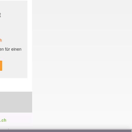
t
ch
n für einen
.ch
ren die