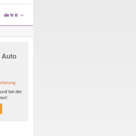
de fr it
 Auto
icherung
und bei der
ren!