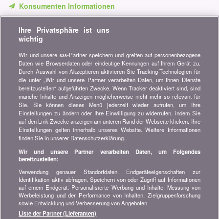
Konsumenten Informationen
Verpassen Sie keine Gelegenheit, Geld zu sparen. Erhalten Sie
Ihre Privatsphäre ist uns
unsere Vergleiche, Ratschläge und Tipps in den Bereichen
wichtig
Versicherung, Finanzen, Konsumgüter und vieles mehr...
Wir und unsere
-Partner speichern und greifen auf personenbezogene
638
Newsletter bestellen
Daten wie Browserdaten oder eindeutige Kennungen auf Ihrem Gerät zu.
Durch Auswahl von Akzeptieren aktivieren Sie Tracking-Technologien für
die unter „Wir und unsere Partner verarbeiten Daten, um Ihnen Dienste
Treten Sie unserer Community bei
bereitzustellen“ aufgeführten Zwecke. Wenn Tracker deaktiviert sind, sind
manche Inhalte und Anzeigen möglicherweise nicht mehr so relevant für
Bleiben Sie auf dem neuesten Stand, finden Sie alle Ratschläge
Sie. Sie können dieses Menü jederzeit wieder aufrufen, um Ihre
und Tipps zum Sparen auf:
Einstellungen zu ändern oder Ihre Einwilligung zu widerrufen, indem Sie
auf den Link Zwecke anzeigen am unteren Rand der Webseite klicken. Ihre
Einstellungen gelten innerhalb unseres Website. Weitere Informationen
finden Sie in unserer Datenschutzerklärung.
Wir und unsere Partner verarbeiten Daten, um Folgendes
bereitzustellen:
Wissenswertes über bonus.ch
Verwendung genauer Standortdaten. Endgeräteeigenschaften zur
Wer ist bonus.ch? Wie funktionieren die Vergleiche?
Identifikation aktiv abfragen. Speichern von oder Zugriff auf Informationen
Presseanfragen, Partnerschaften, Werbung...
auf einem Endgerät. Personalisierte Werbung und Inhalte, Messung von
Werbeleistung und der Performance von Inhalten, Zielgruppenforschung
sowie Entwicklung und Verbesserung von Angeboten.
Alle Informationen über bonus.ch
Liste der Partner (Lieferanten)