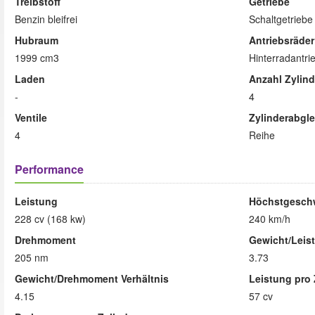
Treibstoff
Getriebe
Benzin bleifrei
Schaltgetrieb
Hubraum
Antriebsräder
1999 cm3
Hinterradantri
Laden
Anzahl Zylind
-
4
Ventile
Zylinderabgle
4
Reihe
Performance
Leistung
Höchstgeschw
228 cv (168 kw)
240 km/h
Drehmoment
Gewicht/Leist
205 nm
3.73
Gewicht/Drehmoment Verhältnis
Leistung pro 
4.15
57 cv