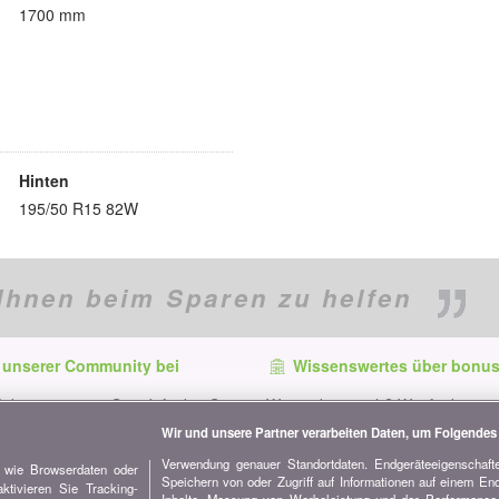
1700 mm
Hinten
195/50 R15 82W
Ihnen beim Sparen zu helfen
 unserer Community bei
Wissenswertes über bonus
f dem neuesten Stand, finden Sie
Wer ist bonus.ch? Wie funktionie
e und Tipps zum Sparen auf:
Vergleiche? Presseanfragen, Par
Wir und unsere Partner verarbeiten Daten, um Folgendes 
Werbung...
Verwendung genauer Standortdaten. Endgeräteeigenschaften
n wie Browserdaten oder
Speichern von oder Zugriff auf Informationen auf einem En
Alle Informationen über bonus.c
tivieren Sie Tracking-
Inhalte, Messung von Werbeleistung und der Performance 