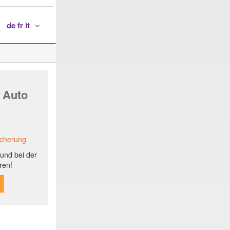
de fr it
 Auto
icherung
und bei der
ren!