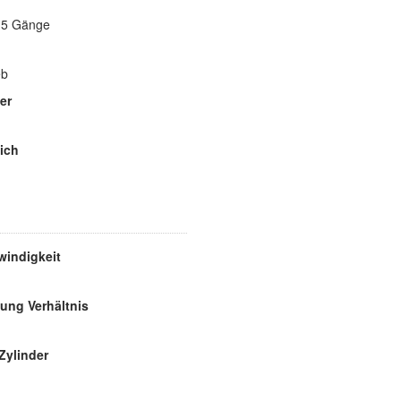
e 5 Gänge
eb
er
ich
indigkeit
ung Verhältnis
Zylinder