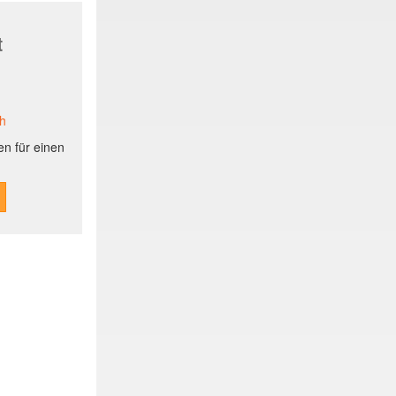
t
ch
n für einen