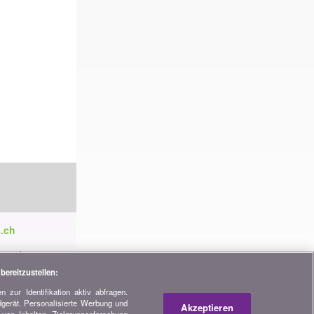
.ch
ren die
tnerschaften,
bereitzustellen:
 zur Identifikation aktiv abfragen.
dgerät. Personalisierte Werbung und
h
Akzeptieren
von Inhalten, Zielgruppenforschung