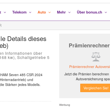
nz
Telekom
Auto
Mehr
Über bonus.ch
R
 Details dieses
ieb)
Prämienrechner
hen Informationen über
68 kw), Schaltgetriebe 5
Prämienrechner Autovers
Jetzt die Prämien berechnen 
TERHAM Seven 485 CSR 2024
Autoversicherung spa
 Hinterradantrieb) und
die Stärken jedes Modells.
Werbung