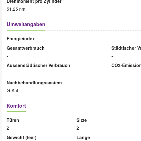
Drehmoment pro Zylinder
51.25 nm
Umweltangaben
Energieindex
-
Gesamtverbrauch
Städtischer V
-
-
Aussenstädtischer Verbrauch
CO2-Emissio
-
-
Nachbehandlungssystem
G-Kat
Komfort
Türen
Sitze
2
2
Gewicht (leer)
Länge