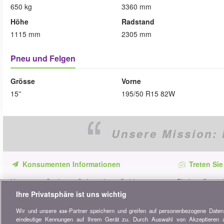
650 kg
3360 mm
Höhe
Radstand
1115 mm
2305 mm
Pneu und Felgen
Grösse
Vorne
15''
195/50 R15 82W
Unsere Mission:
Konsumenten Informationen
Treten Sie
Verpassen Sie keine Gelegenheit, Geld zu
Bleiben Sie au
sparen. Erhalten Sie unsere Vergleiche,
alle Ratschläg
Ihre Privatsphäre ist uns wichtig
Ratschläge und Tipps in den Bereichen
Wir und unsere
-Partner speichern und greifen auf personenbezogene Date
Versicherung, Finanzen, Konsumgüter und
638
eindeutige Kennungen auf Ihrem Gerät zu. Durch Auswahl von Akzeptieren ak
vieles mehr...