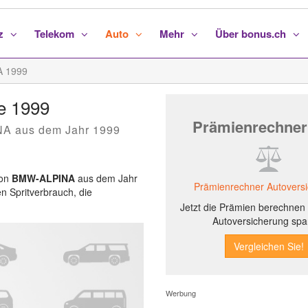
nz
Telekom
Auto
Mehr
Über bonus.ch
 1999
e 1999
Prämienrechner
NA aus dem Jahr 1999
von
BMW-ALPINA
aus dem Jahr
Prämienrechner Autovers
en Spritverbrauch, die
Jetzt die Prämien berechnen 
Autoversicherung spa
Werbung