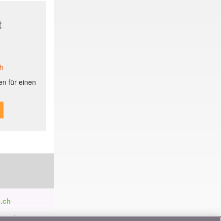
t
ch
n für einen
.ch
ren die