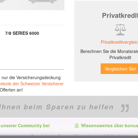
Privatkredi
7/8 SERIES 6000
Privatkreditverglei
Berechnen Sie die Monatsrate
Privatkredit
r nur die Versicherungsdeckung
gebote der Schweizer Versicherer
Offerten an!
Ihnen beim Sparen zu helfen
 unserer Community bei
Wissenswertes über bonus
f dem neuesten Stand, finden Sie
Wer ist bonus.ch? Wie funktionie