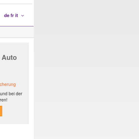
de fr it
 Auto
icherung
und bei der
ren!