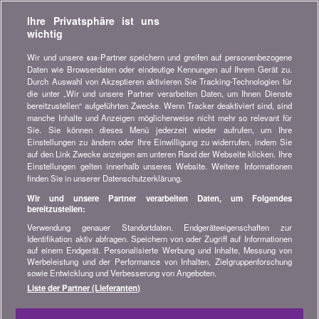
Verpassen Sie keine Gelegenheit, Geld zu sparen. Erhalten Sie
Ihre Privatsphäre ist uns
unsere Vergleiche, Ratschläge und Tipps in den Bereichen
wichtig
Versicherung, Finanzen, Konsumgüter und vieles mehr...
Wir und unsere
-Partner speichern und greifen auf personenbezogene
638
Newsletter bestellen
Daten wie Browserdaten oder eindeutige Kennungen auf Ihrem Gerät zu.
Durch Auswahl von Akzeptieren aktivieren Sie Tracking-Technologien für
die unter „Wir und unsere Partner verarbeiten Daten, um Ihnen Dienste
Treten Sie unserer Community bei
bereitzustellen“ aufgeführten Zwecke. Wenn Tracker deaktiviert sind, sind
manche Inhalte und Anzeigen möglicherweise nicht mehr so relevant für
Bleiben Sie auf dem neuesten Stand, finden Sie alle Ratschläge
Sie. Sie können dieses Menü jederzeit wieder aufrufen, um Ihre
und Tipps zum Sparen auf:
Einstellungen zu ändern oder Ihre Einwilligung zu widerrufen, indem Sie
auf den Link Zwecke anzeigen am unteren Rand der Webseite klicken. Ihre
Einstellungen gelten innerhalb unseres Website. Weitere Informationen
finden Sie in unserer Datenschutzerklärung.
Wir und unsere Partner verarbeiten Daten, um Folgendes
bereitzustellen:
Wissenswertes über bonus.ch
Verwendung genauer Standortdaten. Endgeräteeigenschaften zur
Wer ist bonus.ch? Wie funktionieren die Vergleiche?
Identifikation aktiv abfragen. Speichern von oder Zugriff auf Informationen
Presseanfragen, Partnerschaften, Werbung...
auf einem Endgerät. Personalisierte Werbung und Inhalte, Messung von
Werbeleistung und der Performance von Inhalten, Zielgruppenforschung
sowie Entwicklung und Verbesserung von Angeboten.
Alle Informationen über bonus.ch
Liste der Partner (Lieferanten)
© 2004-2026 copyright bonus.ch SA -
Sitemap