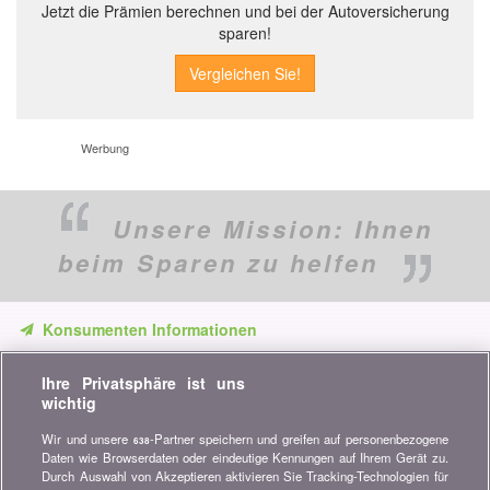
Jetzt die Prämien berechnen und bei der Autoversicherung
sparen!
Werbung
Unsere Mission:
Ihnen
beim Sparen zu helfen
Konsumenten Informationen
Verpassen Sie keine Gelegenheit, Geld zu sparen. Erhalten Sie
Ihre Privatsphäre ist uns
unsere Vergleiche, Ratschläge und Tipps in den Bereichen
wichtig
Versicherung, Finanzen, Konsumgüter und vieles mehr...
Wir und unsere
-Partner speichern und greifen auf personenbezogene
638
Newsletter bestellen
Daten wie Browserdaten oder eindeutige Kennungen auf Ihrem Gerät zu.
Durch Auswahl von Akzeptieren aktivieren Sie Tracking-Technologien für