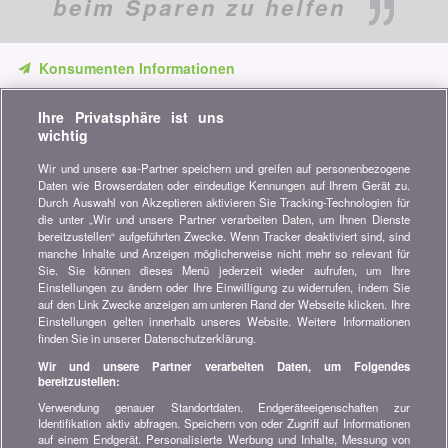
beim Sparen zu helfen
Konsumenten Informationen
Verpassen Sie keine Gelegenheit, Geld zu sparen. Erhalten Sie
Ihre Privatsphäre ist uns
unsere Vergleiche, Ratschläge und Tipps in den Bereichen
wichtig
Versicherung, Finanzen, Konsumgüter und vieles mehr...
Wir und unsere
-Partner speichern und greifen auf personenbezogene
638
Newsletter bestellen
Daten wie Browserdaten oder eindeutige Kennungen auf Ihrem Gerät zu.
Durch Auswahl von Akzeptieren aktivieren Sie Tracking-Technologien für
die unter „Wir und unsere Partner verarbeiten Daten, um Ihnen Dienste
Treten Sie unserer Community bei
bereitzustellen“ aufgeführten Zwecke. Wenn Tracker deaktiviert sind, sind
manche Inhalte und Anzeigen möglicherweise nicht mehr so relevant für
Bleiben Sie auf dem neuesten Stand, finden Sie alle Ratschläge
Sie. Sie können dieses Menü jederzeit wieder aufrufen, um Ihre
und Tipps zum Sparen auf:
Einstellungen zu ändern oder Ihre Einwilligung zu widerrufen, indem Sie
auf den Link Zwecke anzeigen am unteren Rand der Webseite klicken. Ihre
Einstellungen gelten innerhalb unseres Website. Weitere Informationen
finden Sie in unserer Datenschutzerklärung.
Wir und unsere Partner verarbeiten Daten, um Folgendes
bereitzustellen:
Wissenswertes über bonus.ch
Verwendung genauer Standortdaten. Endgeräteeigenschaften zur
Wer ist bonus.ch? Wie funktionieren die Vergleiche?
Identifikation aktiv abfragen. Speichern von oder Zugriff auf Informationen
Presseanfragen, Partnerschaften, Werbung...
auf einem Endgerät. Personalisierte Werbung und Inhalte, Messung von