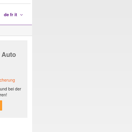
de fr it
 Auto
icherung
und bei der
ren!