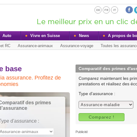
Auto
Vivre en Suisse
News
A propos de b
 et RC
Assurance-animaux
Assurance-voyage
Toutes les assuranc
e base
Comparatif des primes d'as
ia assurance. Profitez de
Comparez maintenant les pri
conomies
prestations et réalisez des éc
Type d'assurance :
Comparatif des primes
d'assurance
Type d'assurance :
Publicité