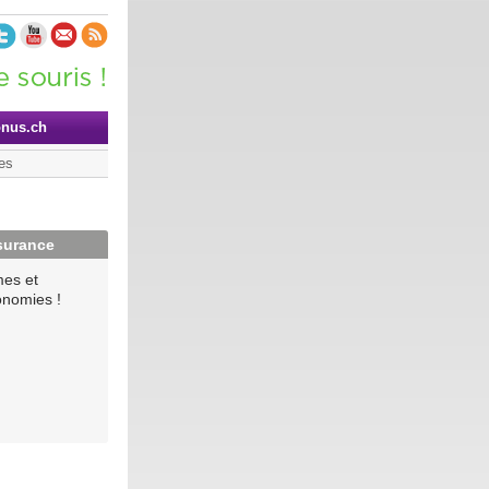
onus.ch
es
surance
mes et
onomies !