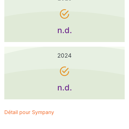
n.d.
2024
n.d.
Détail pour Sympany