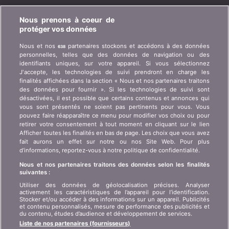
BONUS.CH
Nous prenons à coeur de
protéger vos données
Qui est bonus.ch ? Comment fonctionnent les
Nous et nos
partenaires stockons et accédons à des données
638
comparatifs ? Demande de presse, partenariat,
personnelles, telles que des données de navigation ou des
publicité, ...
identifiants uniques, sur votre appareil. Si vous sélectionnez
J'accepte, les technologies de suivi prendront en charge les
finalités affichées dans la section « Nous et nos partenaires traitons
Qui sommes-nous ?
Information client art. 45
des données pour fournir ». Si les technologies de suivi sont
LSA
désactivées, il est possible que certains contenus et annonces qui
Contact
vous sont présentés ne soient pas pertinents pour vous. Vous
Protection des données
Publicité
pouvez faire réapparaître ce menu pour modifier vos choix ou pour
retirer votre consentement à tout moment en cliquant sur le lien
Informations juridiques
Affiliation
/
Partenariat
Afficher toutes les finalités en bas de page. Les choix que vous avez
fait aurons un effet sur notre ou nos Site Web. Pour plus
Plan du site
Presse
d’informations, reportez-vous à notre politique de confidentialité.
Nous et nos partenaires traitons des données selon les finalités
suivantes :
LANGUE
Utiliser des données de géolocalisation précises. Analyser
activement les caractéristiques de l’appareil pour l’identification.
DE
FR
IT
Stocker et/ou accéder à des informations sur un appareil. Publicités
et contenu personnalisés, mesure de performance des publicités et
du contenu, études d’audience et développement de services.
Liste de nos partenaires (fournisseurs)