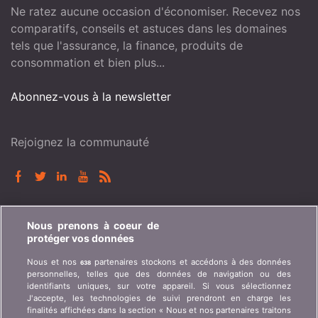
Ne ratez aucune occasion d'économiser. Recevez nos
comparatifs, conseils et astuces dans les domaines
tels que l'assurance, la finance, produits de
consommation et bien plus...
Abonnez-vous à la newsletter
Rejoignez la communauté
BONUS.CH
Nous prenons à coeur de
protéger vos données
Qui est bonus.ch ? Comment fonctionnent les
Nous et nos
partenaires stockons et accédons à des données
638
comparatifs ? Demande de presse, partenariat,
personnelles, telles que des données de navigation ou des
publicité, ...
identifiants uniques, sur votre appareil. Si vous sélectionnez
J'accepte, les technologies de suivi prendront en charge les
finalités affichées dans la section « Nous et nos partenaires traitons
Qui sommes-nous ?
Information client art. 45