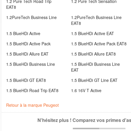
1.2 Pure Tech Road Trip
1.2 Pure Tech Sensation
EAT8
1.2PureTech Business Line
1.2PureTech Business Line
EAT8
1.5 BlueHDi Active
1.5 BlueHDi Active EAT
1.5 BlueHDi Active Pack
1.5 BlueHDi Active Pack EAT8
1.5 BlueHDi Allure EAT
1.5 BlueHDi Allure EAT8
1.5 BlueHDi Business Line
1.5 BlueHDi Business Line
EAT
1.5 BlueHDi GT EAT8
1.5 BlueHDi GT Line EAT
1.5 BlueHDi Road Trip EAT8
1.6 16V T Active
Retour à la marque Peugeot
N'hésitez plus ! Comparez vos primes d'a