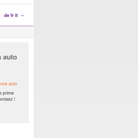
de fr it
s auto
ance auto
e prime
omisez !