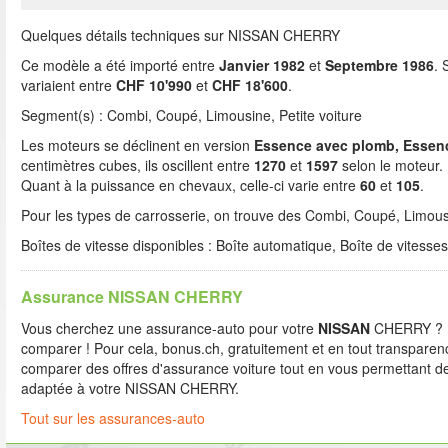
Quelques détails techniques sur NISSAN CHERRY
Ce modèle a été importé entre
Janvier 1982
et
Septembre 1986
. 
variaient entre
CHF 10'990
et
CHF 18'600
.
Segment(s) : Combi, Coupé, Limousine, Petite voiture
Les moteurs se déclinent en version
Essence avec plomb, Essen
centimètres cubes, ils oscillent entre
1270
et
1597
selon le moteur. 
Quant à la puissance en chevaux, celle-ci varie entre
60
et
105
.
Pour les types de carrosserie, on trouve des Combi, Coupé, Limousi
Boîtes de vitesse disponibles : Boîte automatique, Boîte de vitesse
Assurance NISSAN CHERRY
Vous cherchez une assurance-auto pour votre
NISSAN
CHERRY ? Il
comparer ! Pour cela, bonus.ch, gratuitement et en tout transparenc
comparer des offres d'assurance voiture tout en vous permettant de
adaptée à votre NISSAN CHERRY.
Tout sur les assurances-auto