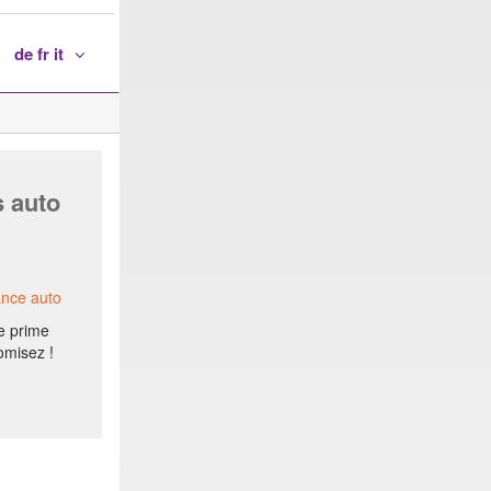
de fr it
s auto
ance auto
e prime
omisez !