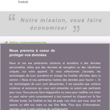
Publicité
Notre mission,
vous faire
économiser
Infos consommateurs
Nous prenons à coeur de
Ne ratez aucune occasion d'économiser. Recevez nos
protéger vos données
comparatifs, conseils et astuces dans les domaines tels que
l'assurance, la finance, produits de consommation et bien plus...
Nous et nos
partenaires stockons et accédons à des données
638
personnelles, telles que des données de navigation ou des identifiants
Abonnez-vous à la newsletter
uniques, sur votre appareil. Si vous sélectionnez J'accepte, les
technologies de suivi prendront en charge les finalités affichées dans la
section « Nous et nos partenaires traitons des données pour fournir ». Si
Rejoignez la communauté
les technologies de suivi sont désactivées, il est possible que certains
contenus et annonces qui vous sont présentés ne soient pas pertinents
Restez à l'affût, retrouvez tous les conseils et astuces pour
pour vous. Vous pouvez faire réapparaître ce menu pour modifier vos choix
économiser sur :
ou pour retirer votre consentement à tout moment en cliquant sur le lien
Afficher toutes les finalités en bas de page. Les choix que vous avez fait
aurons un effet sur notre ou nos Site Web. Pour plus d’informations,
reportez-vous à notre politique de confidentialité.