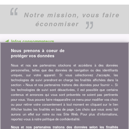
Notre mission,
vous faire
économiser
Infos consommateurs
Nous prenons à coeur de
Ne ratez aucune occasion d'économiser. Recevez nos
protéger vos données
comparatifs, conseils et astuces dans les domaines tels que
l'assurance, la finance, produits de consommation et bien plus...
Nous et nos
partenaires stockons et accédons à des données
638
personnelles, telles que des données de navigation ou des identifiants
Abonnez-vous à la newsletter
uniques, sur votre appareil. Si vous sélectionnez J'accepte, les
technologies de suivi prendront en charge les finalités affichées dans la
section « Nous et nos partenaires traitons des données pour fournir ». Si
Rejoignez la communauté
les technologies de suivi sont désactivées, il est possible que certains
contenus et annonces qui vous sont présentés ne soient pas pertinents
Restez à l'affût, retrouvez tous les conseils et astuces pour
pour vous. Vous pouvez faire réapparaître ce menu pour modifier vos choix
économiser sur :
ou pour retirer votre consentement à tout moment en cliquant sur le lien
Afficher toutes les finalités en bas de page. Les choix que vous avez fait
aurons un effet sur notre ou nos Site Web. Pour plus d’informations,
reportez-vous à notre politique de confidentialité.
Nous et nos partenaires traitons des données selon les finalités