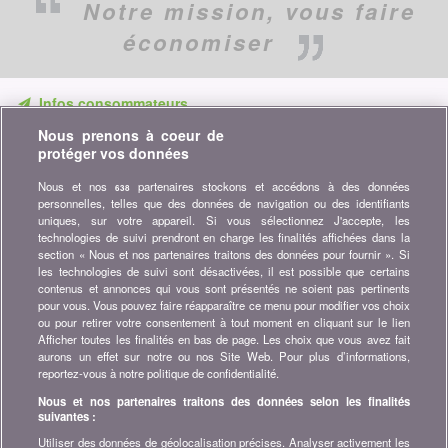
Notre mission,
vous faire
économiser
Infos consommateurs
Nous prenons à coeur de
Ne ratez aucune occasion d'économiser. Recevez nos
protéger vos données
comparatifs, conseils et astuces dans les domaines tels que
l'assurance, la finance, produits de consommation et bien plus...
Nous et nos
partenaires stockons et accédons à des données
638
personnelles, telles que des données de navigation ou des identifiants
Abonnez-vous à la newsletter
uniques, sur votre appareil. Si vous sélectionnez J'accepte, les
technologies de suivi prendront en charge les finalités affichées dans la
section « Nous et nos partenaires traitons des données pour fournir ». Si
Rejoignez la communauté
les technologies de suivi sont désactivées, il est possible que certains
contenus et annonces qui vous sont présentés ne soient pas pertinents
Restez à l'affût, retrouvez tous les conseils et astuces pour
pour vous. Vous pouvez faire réapparaître ce menu pour modifier vos choix
économiser sur :
ou pour retirer votre consentement à tout moment en cliquant sur le lien
Afficher toutes les finalités en bas de page. Les choix que vous avez fait
aurons un effet sur notre ou nos Site Web. Pour plus d’informations,
reportez-vous à notre politique de confidentialité.
Nous et nos partenaires traitons des données selon les finalités
suivantes :
A propos de bonus.ch
Utiliser des données de géolocalisation précises. Analyser activement les