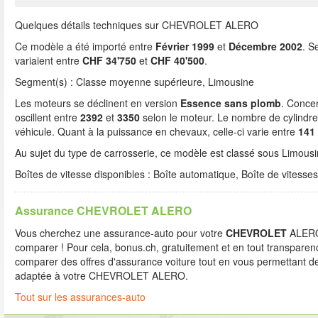
Quelques détails techniques sur CHEVROLET ALERO
Ce modèle a été importé entre
Février 1999
et
Décembre 2002
. S
variaient entre
CHF 34'750
et
CHF 40'500
.
Segment(s) : Classe moyenne supérieure, Limousine
Les moteurs se déclinent en version
Essence sans plomb
. Concer
oscillent entre
2392
et
3350
selon le moteur. Le nombre de cylindres
véhicule. Quant à la puissance en chevaux, celle-ci varie entre
141
Au sujet du type de carrosserie, ce modèle est classé sous Limousine
Boîtes de vitesse disponibles : Boîte automatique, Boîte de vitesse
Assurance CHEVROLET ALERO
Vous cherchez une assurance-auto pour votre
CHEVROLET
ALERO 
comparer ! Pour cela, bonus.ch, gratuitement et en tout transparenc
comparer des offres d'assurance voiture tout en vous permettant de
adaptée à votre CHEVROLET ALERO.
Tout sur les assurances-auto