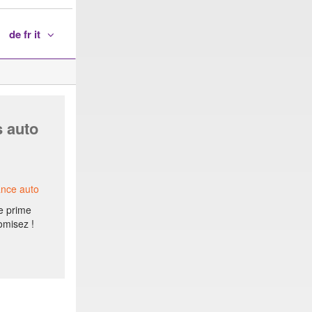
de fr it
s auto
ance auto
e prime
omisez !