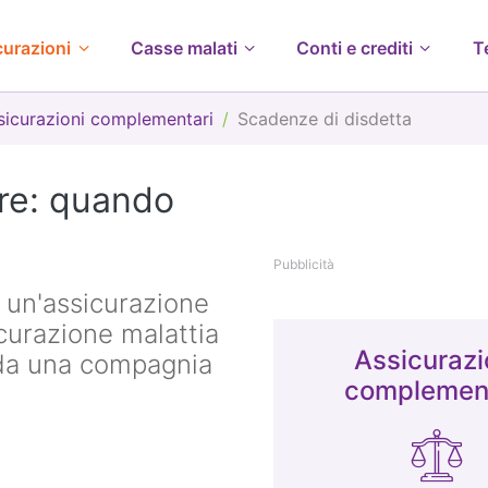
curazioni
Casse malati
Conti e crediti
T
ssicurazioni complementari
Scadenze di disdetta
re: quando
Pubblicità
 un'assicurazione
curazione malattia
Assicurazi
 da una compagnia
complement