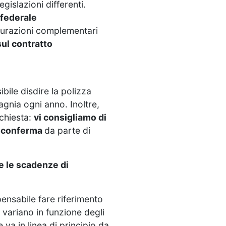
gislazioni differenti.
 federale
curazioni complementari
sul contratto
bile disdire la polizza
nia ogni anno. Inoltre,
ichiesta:
vi consigliamo di
a
conferma
da parte di
e le scadenze di
ensabile fare riferimento
 variano in funzione degli
e va in linea di principio da