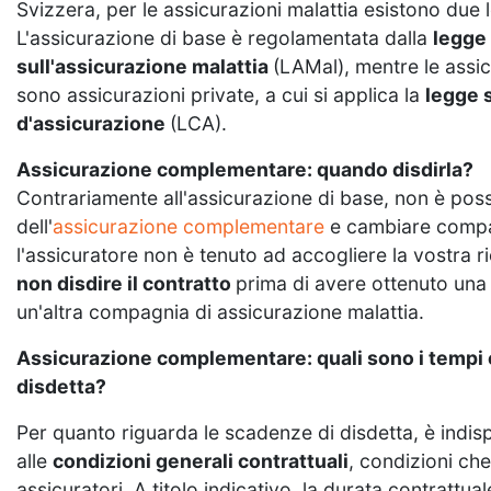
Svizzera, per le assicurazioni malattia esistono due le
L'assicurazione di base è regolamentata dalla
legge
sull'assicurazione malattia
(LAMal), mentre le assi
sono assicurazioni private, a cui si applica la
legge 
d'assicurazione
(LCA).
Assicurazione complementare: quando disdirla?
Contrariamente all'assicurazione di base, non è possi
dell'
assicurazione complementare
e cambiare compag
l'assicuratore non è tenuto ad accogliere la vostra r
non disdire il contratto
prima di avere ottenuto un
un'altra compagnia di assicurazione malattia.
Assicurazione complementare: quali sono i tempi 
disdetta?
Per quanto riguarda le scadenze di disdetta, è indisp
alle
condizioni generali contrattuali
, condizioni che
assicuratori. A titolo indicativo, la durata contrattual