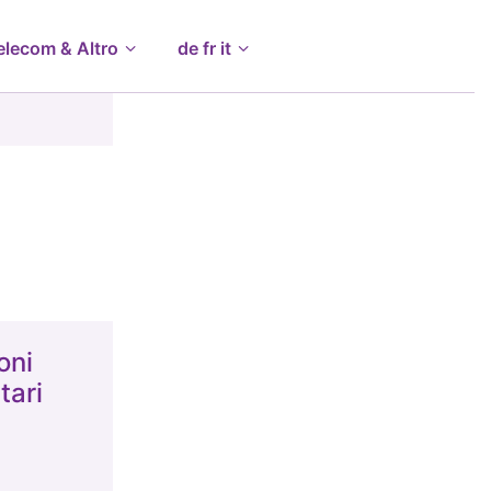
elecom & Altro
de fr it
oni
ari