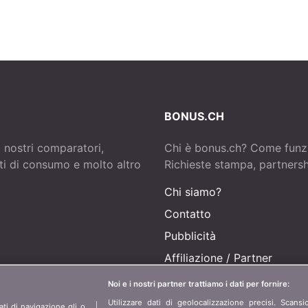
BONUS.CH
i nostri comparatori,
Chi è bonus.ch? Come funz
tti di consumo e molto altro
Richieste stampa, partnershi
Chi siamo?
Contatto
Pubblicità
Affiliazione
/
Partner
Stampa
Noi e i nostri partner trattiamo i dati per fornire:
Utilizzare dati di geolocalizzazione precisi. Scansi
ti di navigazione gli o