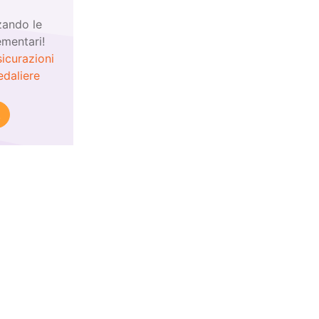
zando le
ementari!
icurazioni
daliere
!