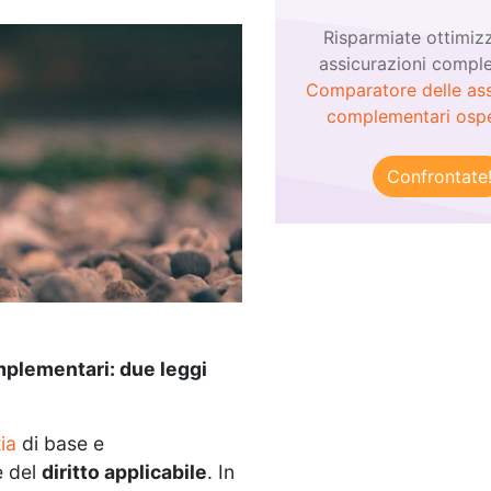
Risparmiate ottimiz
assicurazioni compl
Comparatore delle ass
complementari ospe
Confrontate
mplementari: due leggi
ia
di base e
e del
diritto applicabile
. In