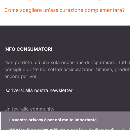
Come scegliere un'assicurazione complementare?
INFO CONSUMATORI
Non perdete più una sola occasione di risparmiare. Tutti 
consigli e dritte nei settori assicurazione, finanze, prodo
ancora per voi...
Iscriversi alla nostra newsletter
Unitevi alla community
La vostra privacy è per noi molto importante
Noi e i nostri
partner archiviamo e accediamo ai dati personali, come i da
638