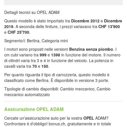
Dettagli tecnici su OPEL ADAM
Questo modello è stato importato tra
Dicembre 2012
e
Dicembre
2019
. A seconda delle finiture, i prezzi variavano tra
CHF 13'900
e
CHF 25'700
.
Segmento/i: Berlina, Categoria mini
I motori sono proposti nelle versioni
Benzina senza piombo
. I
cm cubi variano tra
999
e
1398
in funzione del motore. Il numero
di cilindri varia tra 3 e 4 in funzione del veicolo. La potenza in
cavalli varia tra
70
e
150
.
Per quanto riguarda il tipo di carrozzeria, questo modello è
classificato come Berlina. È disponibile in versione 3 porte.
Tipologie di cambio disponibili: Cambio meccanico, Cambio
meccanico automatizzato
Assicurazione OPEL ADAM
Cercate un'assicurazione auto per la vostra
OPEL
ADAM?
Confrontare è d'obbligo! bonus.ch, gratuitamente e in totale