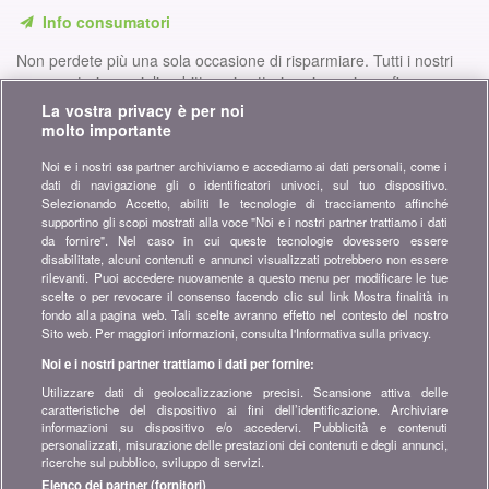
Info consumatori
Non perdete più una sola occasione di risparmiare. Tutti i nostri
comparatori, consigli e dritte nei settori assicurazione, finanze,
prodotti di consumo e molto altro ancora per voi...
La vostra privacy è per noi
molto importante
Iscriversi alla nostra newsletter
Noi e i nostri
partner archiviamo e accediamo ai dati personali, come i
638
dati di navigazione gli o identificatori univoci, sul tuo dispositivo.
Unitevi alla community
Selezionando Accetto, abiliti le tecnologie di tracciamento affinché
supportino gli scopi mostrati alla voce "Noi e i nostri partner trattiamo i dati
Restate sintonizzati, scoprite tutti i consigli e i suggerimenti per
da fornire". Nel caso in cui queste tecnologie dovessero essere
risparmiare su:
disabilitate, alcuni contenuti e annunci visualizzati potrebbero non essere
rilevanti. Puoi accedere nuovamente a questo menu per modificare le tue
scelte o per revocare il consenso facendo clic sul link Mostra finalità in
fondo alla pagina web. Tali scelte avranno effetto nel contesto del nostro
Sito web. Per maggiori informazioni, consulta l'Informativa sulla privacy.
Noi e i nostri partner trattiamo i dati per fornire:
Informazioni su bonus.ch
Utilizzare dati di geolocalizzazione precisi. Scansione attiva delle
Chi è bonus.ch? Come funzionano i comparatori? Richieste
caratteristiche del dispositivo ai fini dell’identificazione. Archiviare
stampa, partnership, pubblicità...
informazioni su dispositivo e/o accedervi. Pubblicità e contenuti
personalizzati, misurazione delle prestazioni dei contenuti e degli annunci,
ricerche sul pubblico, sviluppo di servizi.
Tutte le info su bonus.ch
Elenco dei partner (fornitori)