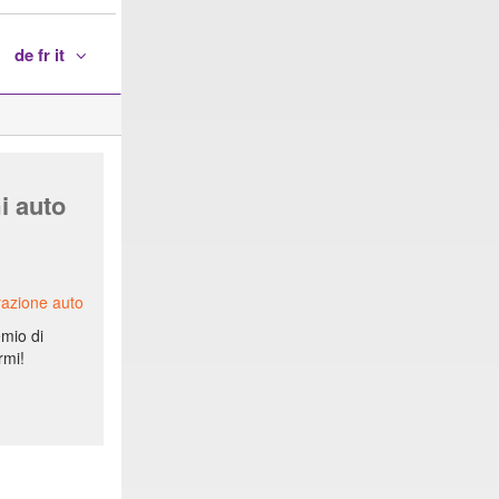
de fr it
i auto
razione auto
emio di
rmi!