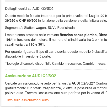
Dettagli tecnici su AUDI Q2/SQ2
Questo modello è stato importato per la prima volta nel
Luglio 201
39'250
e
CHF 60'500
in funzione della versione e della finitura sele
Segmento/i: Station-wagon, SUV / Fuoristrada
I motori sono proposti nelle versioni
Benzina senza piombo, Diese
1984
in funzione del motore. Il numero di cilindri varia tra 3 e 4 in 
cavalli varia tra
110
e
301
.
Per quanto riguarda il tipo di carrozzeria, questo modello è classif
disponibile in versione 5 porte.
Tipologie di cambio disponibili: Cambio meccanico, Cambio meccan
Assicurazione AUDI Q2/SQ2
Cercate un'assicurazione auto per la vostra
AUDI
Q2/SQ2? Confront
gratuitamente e in totale trasparenza, vi offre la possibilità di metter
polizza auto. Trovare l'assicurazione auto perfetta per la vostra A
Tutto sulle assicurazioni auto