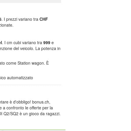
6
. I prezzi variano tra
CHF
zionate.
l
. I cm cubi variano tra
999
e
funzione del veicolo. La potenza in
icato come Station wagon. È
ico automatizzato
are è d'obbligo! bonus.ch,
e a confronto le offerte per la
UDI Q2/SQ2 è un gioco da ragazzi.