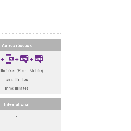
Autres réseaux
illimitées (Fixe - Mobile)
sms illimités
mms illimités
International
-