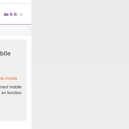
de fr it
bile
ts mobile
ement mobile
e en fonction