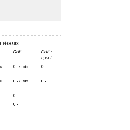
es réseaux
CHF
CHF /
appel
au
0.- / min
0.-
au
0.- / min
0.-
0.-
0.-