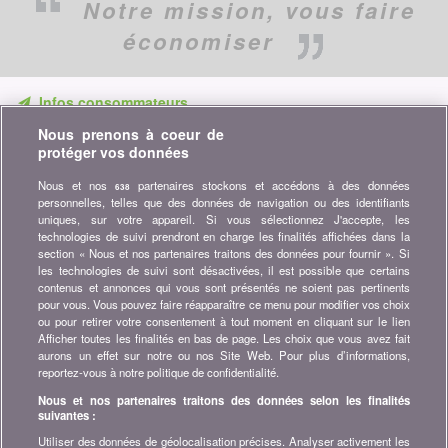
Notre mission,
vous faire
économiser
Infos consommateurs
Nous prenons à coeur de
Ne ratez aucune occasion d'économiser. Recevez nos
protéger vos données
comparatifs, conseils et astuces dans les domaines tels que
l'assurance, la finance, produits de consommation et bien plus...
Nous et nos
partenaires stockons et accédons à des données
638
personnelles, telles que des données de navigation ou des identifiants
Abonnez-vous à la newsletter
uniques, sur votre appareil. Si vous sélectionnez J'accepte, les
technologies de suivi prendront en charge les finalités affichées dans la
section « Nous et nos partenaires traitons des données pour fournir ». Si
Rejoignez la communauté
les technologies de suivi sont désactivées, il est possible que certains
contenus et annonces qui vous sont présentés ne soient pas pertinents
Restez à l'affût, retrouvez tous les conseils et astuces pour
pour vous. Vous pouvez faire réapparaître ce menu pour modifier vos choix
économiser sur :
ou pour retirer votre consentement à tout moment en cliquant sur le lien
Afficher toutes les finalités en bas de page. Les choix que vous avez fait
aurons un effet sur notre ou nos Site Web. Pour plus d’informations,
reportez-vous à notre politique de confidentialité.
Nous et nos partenaires traitons des données selon les finalités
suivantes :
A propos de bonus.ch
Utiliser des données de géolocalisation précises. Analyser activement les