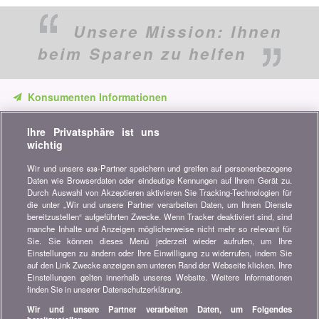
Unsere Mission:
Ihnen
beim Sparen zu helfen
Konsumenten Informationen
Verpassen Sie keine Gelegenheit, Geld zu sparen. Erhalten Sie
Ihre Privatsphäre ist uns
unsere Vergleiche, Ratschläge und Tipps in den Bereichen
wichtig
Versicherung, Finanzen, Konsumgüter und vieles mehr...
Wir und unsere
-Partner speichern und greifen auf personenbezogene
638
Newsletter bestellen
Daten wie Browserdaten oder eindeutige Kennungen auf Ihrem Gerät zu.
Durch Auswahl von Akzeptieren aktivieren Sie Tracking-Technologien für
die unter „Wir und unsere Partner verarbeiten Daten, um Ihnen Dienste
Treten Sie unserer Community bei
bereitzustellen“ aufgeführten Zwecke. Wenn Tracker deaktiviert sind, sind
manche Inhalte und Anzeigen möglicherweise nicht mehr so relevant für
Bleiben Sie auf dem neuesten Stand, finden Sie alle Ratschläge
Sie. Sie können dieses Menü jederzeit wieder aufrufen, um Ihre
und Tipps zum Sparen auf:
Einstellungen zu ändern oder Ihre Einwilligung zu widerrufen, indem Sie
auf den Link Zwecke anzeigen am unteren Rand der Webseite klicken. Ihre
Einstellungen gelten innerhalb unseres Website. Weitere Informationen
finden Sie in unserer Datenschutzerklärung.
Wir und unsere Partner verarbeiten Daten, um Folgendes