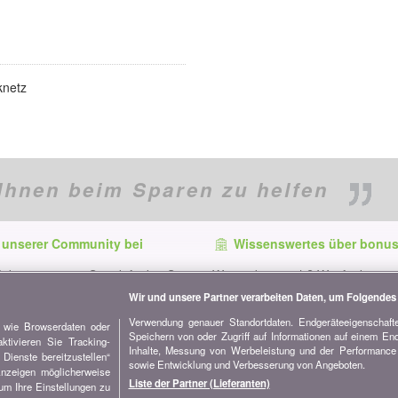
knetz
Ihnen beim Sparen zu helfen
 unserer Community bei
Wissenswertes über bonus
f dem neuesten Stand, finden Sie
Wer ist bonus.ch? Wie funktionie
e und Tipps zum Sparen auf:
Vergleiche? Presseanfragen, Par
Wir und unsere Partner verarbeiten Daten, um Folgendes 
Werbung...
Verwendung genauer Standortdaten. Endgeräteeigenschaften
n wie Browserdaten oder
Speichern von oder Zugriff auf Informationen auf einem En
Alle Informationen über bonus.c
tivieren Sie Tracking-
Inhalte, Messung von Werbeleistung und der Performance 
Dienste bereitzustellen“
sowie Entwicklung und Verbesserung von Angeboten.
Anzeigen möglicherweise
Liste der Partner (Lieferanten)
 um Ihre Einstellungen zu