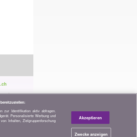
.ch
ren die
tnerschaften,
bereitzustellen:
 zur Identifikation aktiv abfragen.
dgerät. Personalisierte Werbung und
h
Akzeptieren
von Inhalten, Zielgruppenforschung
Zwecke anzeigen