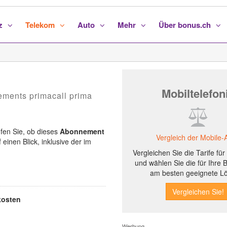
nz
Telekom
Auto
Mehr
Über bonus.ch
Mobiltelefon
ements primacall prima
üfen Sie, ob dieses
Abonnement
Vergleich der Mobile-
 einen Blick, inklusive der im
Vergleichen Sie die Tarife fü
und wählen Sie die für Ihre 
am besten geeignete L
osten
Werbung