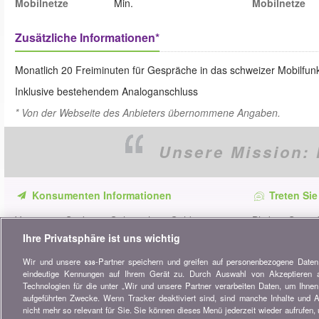
Mobilnetze
Min.
Mobilnetze
Zusätzliche Informationen*
Monatlich 20 Freiminuten für Gespräche in das schweizer Mobilfun
Inklusive bestehendem Analoganschluss
* Von der Webseite des Anbieters übernommene Angaben.
Unsere Mission:
Konsumenten Informationen
Treten Sie
Verpassen Sie keine Gelegenheit, Geld zu
Bleiben Sie au
sparen. Erhalten Sie unsere Vergleiche,
alle Ratschläg
Ihre Privatsphäre ist uns wichtig
Ratschläge und Tipps in den Bereichen
Wir und unsere
-Partner speichern und greifen auf personenbezogene Date
Versicherung, Finanzen, Konsumgüter und
638
eindeutige Kennungen auf Ihrem Gerät zu. Durch Auswahl von Akzeptieren ak
vieles mehr...
Technologien für die unter „Wir und unsere Partner verarbeiten Daten, um Ihnen 
aufgeführten Zwecke. Wenn Tracker deaktiviert sind, sind manche Inhalte und 
Newsletter bestellen
nicht mehr so relevant für Sie. Sie können dieses Menü jederzeit wieder aufrufen,