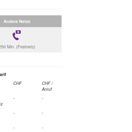
Andere Netze
250 Min. (Festnetz)
arif
CHF
CHF /
Anruf
-
-
iz
-
-
-
-