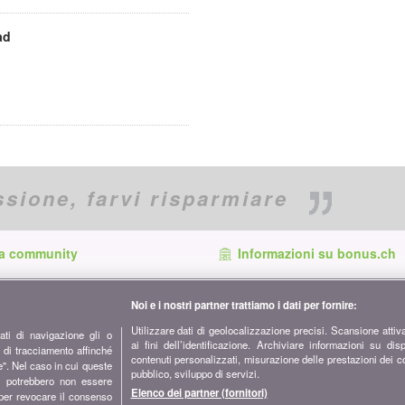
ad
ssione,
farvi risparmiare
la community
Informazioni su bonus.ch
zati, scoprite tutti i consigli e i
Chi è bonus.ch? Come funzionan
er risparmiare su:
comparatori? Richieste stampa, 
Noi e i nostri partner trattiamo i dati per fornire:
pubblicità...
Utilizzare dati di geolocalizzazione precisi. Scansione attiva
ti di navigazione gli o
ai fini dell’identificazione. Archiviare informazioni su dis
e di tracciamento affinché
Tutte le info su bonus.ch
contenuti personalizzati, misurazione delle prestazioni dei c
re". Nel caso in cui queste
pubblico, sviluppo di servizi.
ti potrebbero non essere
Elenco dei partner (fornitori)
 per revocare il consenso