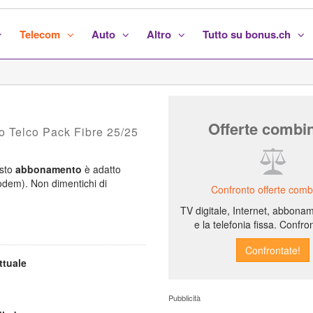
Telecom
Auto
Altro
Tutto su bonus.ch
Offerte combi
to Telco Pack Fibre 25/25
esto
abbonamento
è adatto
modem). Non dimentichi di
Confronto offerte comb
TV digitale, Internet, abbona
e la telefonia fissa. Confron
ttuale
Pubblicità