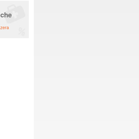
nche
zzera