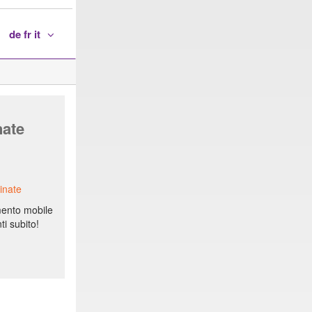
de fr it
nate
inate
mento mobile
ti subito!