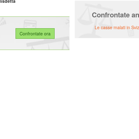
disdetta
Confrontate a
Le casse malati in Svi