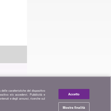
o i
partnership,
 delle caratteristiche del dispositivo
Accetto
positivo e/o accedervi. Pubblicità e
ontenuti e degli annunci, ricerche sul
Mostra finalità