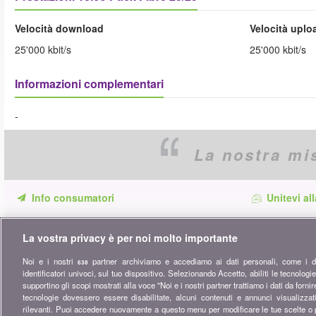
Velocità download
Velocità uplo
25'000 kbit/s
25'000 kbit/s
Informazioni complementari
-
La nostra mi
Info consumatori
Unitevi al
Non perdete più una sola occasione di
Restate sintoniz
risparmiare. Tutti i nostri comparatori, consigli e
suggerimenti p
La vostra privacy è per noi molto importante
dritte nei settori assicurazione, finanze, prodotti
Noi e i nostri
partner archiviamo e accediamo ai dati personali, come i da
di consumo e molto altro ancora per voi...
638
identificatori univoci, sul tuo dispositivo. Selezionando Accetto, abiliti le tecnologi
supportino gli scopi mostrati alla voce "Noi e i nostri partner trattiamo i dati da forni
Iscriversi alla nostra newsletter
tecnologie dovessero essere disabilitate, alcuni contenuti e annunci visualizza
rilevanti. Puoi accedere nuovamente a questo menu per modificare le tue scelte o