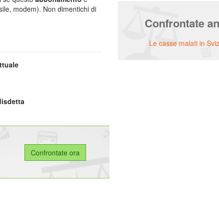
nsile, modem). Non dimentichi di
Confrontate a
Le casse malati in Svi
ttuale
disdetta