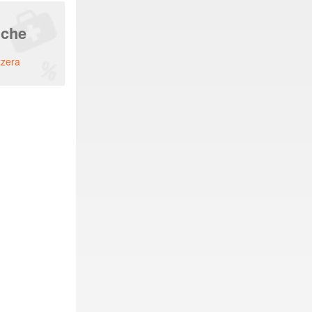
nche
zzera