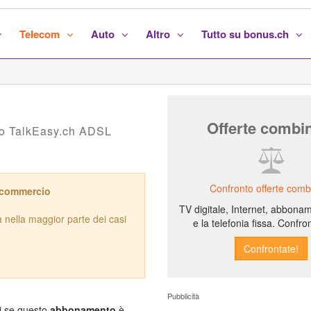
Telecom
Auto
Altro
Tutto su bonus.ch
Offerte combi
nto TalkEasy.ch ADSL
Confronto offerte comb
 commercio
TV digitale, Internet, abbona
nella maggior parte dei casi
e la telefonia fissa. Confron
Pubblicità
i se questo
abbonamento
è