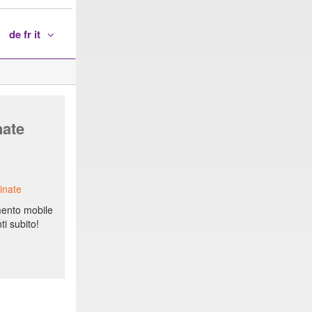
de fr it
nate
inate
mento mobile
ti subito!