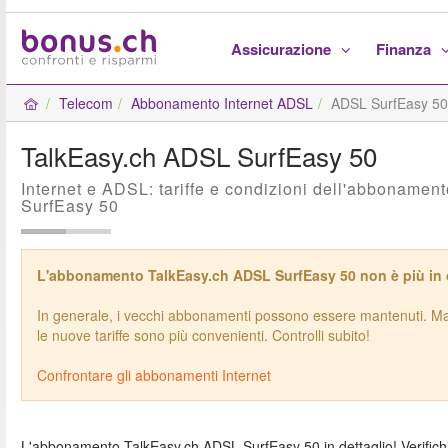
Assicurazione
Finanza
Telecom
Abbonamento Internet ADSL
ADSL SurfEasy 50
TalkEasy.ch ADSL SurfEasy 50
Internet e ADSL: tariffe e condizioni dell'abboname
SurfEasy 50
L'abbonamento TalkEasy.ch ADSL SurfEasy 50 non è più in
In generale, i vecchi abbonamenti possono essere mantenuti. Ma 
le nuove tariffe sono più convenienti. Controlli subito!
Confrontare gli abbonamenti Internet
L'abbonamento TalkEasy.ch ADSL SurfEasy 50 in dettaglio! Verifich